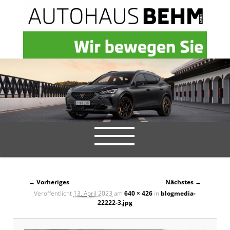
Hauptmenü
Zum
Zum
Bilder-
← Vorheriges
Nächstes →
primären
sekundären
Navigation
Veröffentlicht
13. April 2023
am
640 × 426
in
blogmedia-
22222-3.jpg
Inhalt
Inhalt