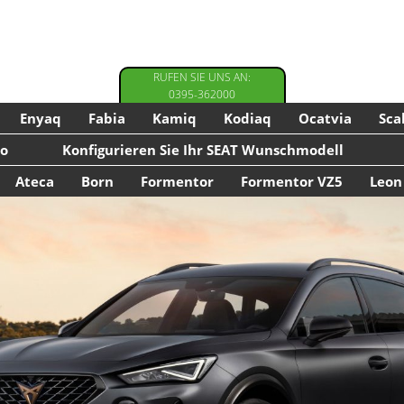
RUFEN SIE UNS AN:
0395-362000
Enyaq
Fabia
Kamiq
Kodiaq
Ocatvia
Sca
co
Konfigurieren Sie Ihr SEAT Wunschmodell
Ateca
Born
Formentor
Formentor VZ5
Leon