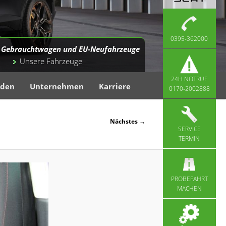
0395-362000
Gebrauchtwagen und EU-Neufahrzeuge
Unsere Fahrzeuge
24H NOTRUF
nden
Unternehmen
Karriere
0170-2002888
Nächstes →
SERVICE
TERMIN
PROBEFAHRT
MACHEN