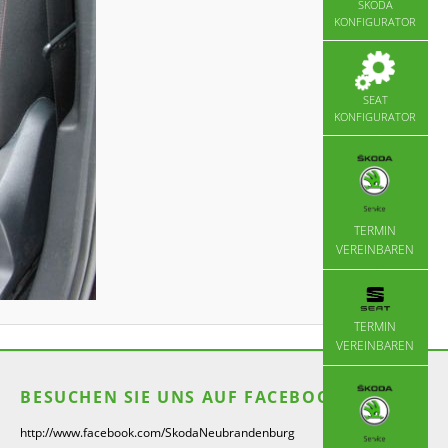
ŠKODA
KONFIGURATOR
SEAT
KONFIGURATOR
TERMIN
VEREINBAREN
TERMIN
VEREINBAREN
BESUCHEN SIE UNS AUF FACEBOOK
http://www.facebook.com/SkodaNeubrandenburg